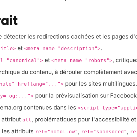
rait
 détecter les redirections cachées et les pages d'e
et
.
title>
<meta name="description">
et
, critiqu
el="canonical">
<meta name="robots">
rarchique du contenu, à dérouler complètement avec 
pour les sites multilingues.
nate" hreflang="...">
pour la prévisualisation sur Facebook
y="og:...">
hema.org contenues dans les
<script type="appli
attribut
, problématiques pour l'accessibilité e
alt
 les attributs
,
,
rel="nofollow"
rel="sponsored"
re