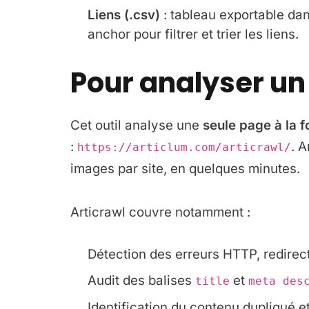
Liens (.csv)
: tableau exportable da
anchor pour filtrer et trier les liens.
Pour analyser un 
Cet outil analyse une
seule page à la f
:
. 
https://articlum.com/articrawl/
images par site, en quelques minutes.
Articrawl couvre notamment :
Détection des erreurs HTTP, redirect
Audit des balises
et
title
meta des
Identification du contenu dupliqué et