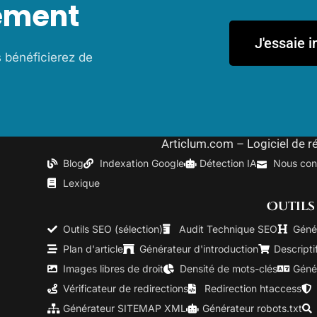
tement
J'essaie
 bénéficierez de
Articlum.com – Logiciel de r
Blog
Indexation Google
Détection IA
Nous con
Lexique
Outils
Outils SEO (sélection)
Audit Technique SEO
Génér
Plan d'article
Générateur d'introduction
Descripti
Images libres de droit
Densité de mots-clés
Géné
Vérificateur de redirections
Redirection htaccess
Générateur SITEMAP XML
Générateur robots.txt