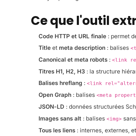
Ce que l'outil ext
Code HTTP et URL finale
: permet de
Title
et
meta description
: balises
<
Canonical et meta robots
:
<link r
Titres H1, H2, H3
: la structure hié
Balises hreflang
:
<link rel="alter
Open Graph
: balises
<meta propert
JSON-LD
: données structurées Sc
Images sans alt
: balises
sans 
<img>
Tous les liens
: internes, externes, et