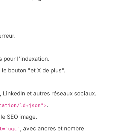
rreur.
es pour l'indexation.
le bouton "et X de plus".
, LinkedIn et autres réseaux sociaux.
.
cation/ld+json">
t le SEO image.
, avec ancres et nombre
l="ugc"