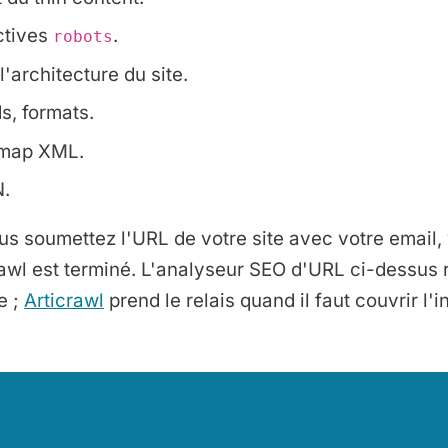
ectives
.
robots
l'architecture du site.
ds, formats.
temap XML.
N.
s soumettez l'URL de votre site avec votre email, 
wl est terminé. L'analyseur SEO d'URL ci-dessus re
e ;
Articrawl
prend le relais quand il faut couvrir l'in