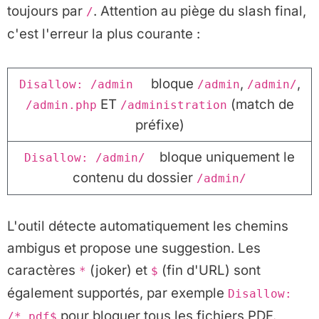
toujours par
. Attention au piège du slash final,
/
c'est l'erreur la plus courante :
bloque
,
,
Disallow: /admin
/admin
/admin/
ET
(match de
/admin.php
/administration
préfixe)
bloque uniquement le
Disallow: /admin/
contenu du dossier
/admin/
L'outil détecte automatiquement les chemins
ambigus et propose une suggestion. Les
caractères
(joker) et
(fin d'URL) sont
*
$
également supportés, par exemple
Disallow:
pour bloquer tous les fichiers PDF.
/*.pdf$