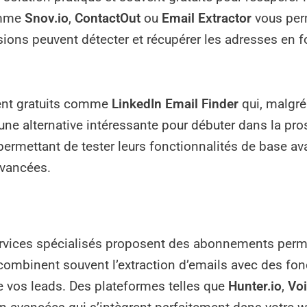
omme
Snov.io
,
ContactOut
ou
Email Extractor
vous perm
ions peuvent détecter et récupérer les adresses en fo
ment gratuits comme
LinkedIn Email Finder
qui, malgré
 une alternative intéressante pour débuter dans la pr
rmettant de tester leurs fonctionnalités de base av
avancées.
vices spécialisés proposent des abonnements perme
 combinent souvent l’extraction d’emails avec des fonc
 vos leads. Des plateformes telles que
Hunter.io
,
Voi